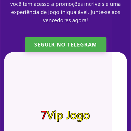
você tem acesso a promoções incríveis e uma
experiência de jogo inigualável. Junte-se aos
vencedores agora!
SEGUIR NO TELEGRAM